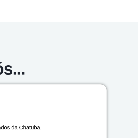
s...
tados da Chatuba.
“A a
é ex